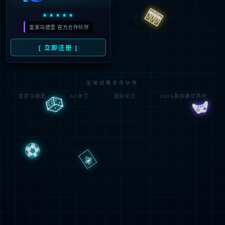
成份
本品系采用表达新型冠状病毒奥密克戎XBB.1.5变异株S蛋白的复制
缺陷型人5型腺病毒接种HEK293SF-3F6细胞,经过培养、扩增、收
获、纯化,添加适宜辅料制成的液体制剂。不含防腐剂和抗生素。有
效成分:为表达新型冠状病毒奥密克戎XBB.1.5变异株S蛋白的重组复
制缺陷型人5型腺病毒。辅料:甘露醇、蔗糖、氯化钠、氯化镁、聚山
梨酯80、甘油、HEPES(羟乙基哌嗪乙硫磺酸)。
接种对象
本品适用于18岁及以上人群的预防接种。
作用与用途
本品适用于预防由新型冠状病毒(SARS-CoV-2)感染引起的疾病
(COVID-19)。