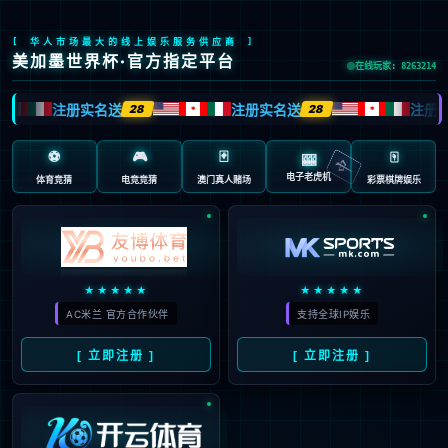
中
首页
>
产品服务
>
上市产品
>
吸入用重组新型冠状病毒疫苗（5型腺病